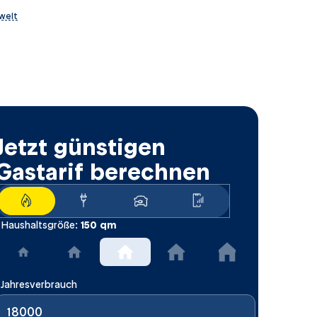
swelt
ternet, Mobilfunk und
Jetzt günstigen
Gastarif berechnen
150
qm
Haushaltsgröße:
Jahresverbrauch