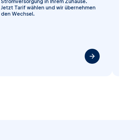
Stromversorgung in Ihrem Zuhause.
wähle
Jetzt Tarif wählen und wir übernehmen
Ansch
den Wechsel.
Weiter