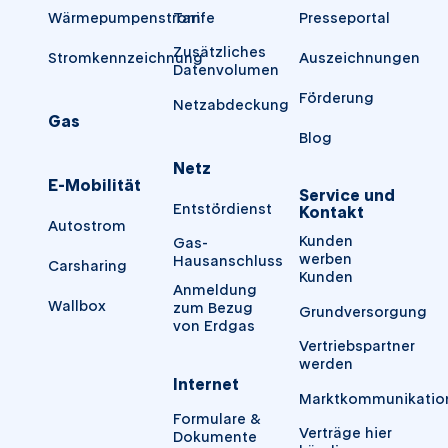
Wärmepumpenstrom
Tarife
Presseportal
Zusätzliches
Stromkennzeichnung
Auszeichnungen
Datenvolumen
Förderung
Netzabdeckung
Gas
Blog
Netz
E-Mobilität
Service und
Entstördienst
Kontakt
Autostrom
Kunden
Gas-
werben
Hausanschluss
Carsharing
Kunden
Anmeldung
Wallbox
zum Bezug
Grundversorgung
von Erdgas
Vertriebspartner
werden
Internet
Marktkommunikatio
Formulare &
Verträge hier
Dokumente