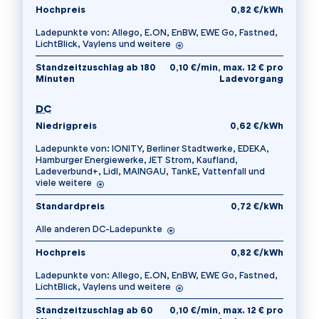
Hochpreis
0,82 €/kWh
Ladepunkte von: Allego, E.ON, EnBW, EWE Go, Fastned,
LichtBlick, Vaylens und weitere
Standzeitzuschlag ab 180
0,10 €/min, max. 12 € pro
Minuten
Ladevorgang
für Normalpreis
DC
Niedrigpreis
0,62 €/kWh
Ladepunkte von: IONITY, Berliner Stadtwerke, EDEKA,
Hamburger Energiewerke, JET Strom, Kaufland,
Ladeverbund+, Lidl, MAINGAU, TankE, Vattenfall und
viele weitere
Standardpreis
0,72 €/kWh
Alle anderen DC-Ladepunkte
Hochpreis
0,82 €/kWh
Ladepunkte von: Allego, E.ON, EnBW, EWE Go, Fastned,
LichtBlick, Vaylens und weitere
Standzeitzuschlag ab 60
0,10 €/min, max. 12 € pro