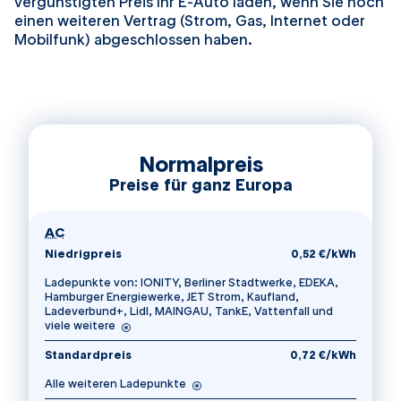
vergünstigten Preis Ihr E-Auto laden, wenn Sie noch
einen weiteren Vertrag (Strom, Gas, Internet oder
Mobilfunk) abgeschlossen haben.
Normalpreis
Preise für ganz Europa
für Normalpreis
AC
Niedrigpreis
0,52 €/kWh
Ladepunkte von: IONITY, Berliner Stadtwerke, EDEKA,
Hamburger Energiewerke, JET Strom, Kaufland,
Ladeverbund+, Lidl, MAINGAU, TankE, Vattenfall und
viele weitere
Standardpreis
0,72 €/kWh
Alle weiteren Ladepunkte