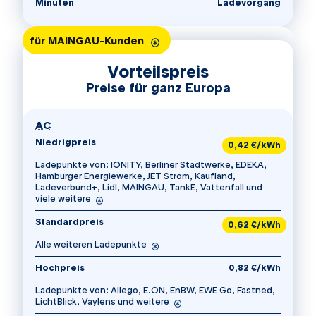
Minuten
Ladevorgang
Besonders gekennzeichneter Tarif:
für MAINGAU-Kunden
Vorteilspreis
Preise für ganz Europa
für Vorteilspreis
AC
Niedrigpreis
0,42 €/kWh
Ladepunkte von: IONITY, Berliner Stadtwerke, EDEKA,
Hamburger Energiewerke, JET Strom, Kaufland,
Ladeverbund+, Lidl, MAINGAU, TankE, Vattenfall und
viele weitere
Standardpreis
0,62 €/kWh
Alle weiteren Ladepunkte
Hochpreis
0,82 €/kWh
Ladepunkte von: Allego, E.ON, EnBW, EWE Go, Fastned,
LichtBlick, Vaylens und weitere