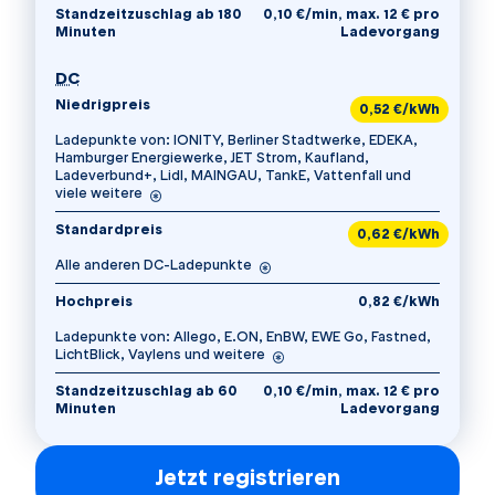
Standzeitzuschlag ab 180
0,10 €/min, max. 12 € pro
Minuten
Ladevorgang
für Vorteilspreis
DC
Niedrigpreis
0,52 €/kWh
Ladepunkte von: IONITY, Berliner Stadtwerke, EDEKA,
Hamburger Energiewerke, JET Strom, Kaufland,
Ladeverbund+, Lidl, MAINGAU, TankE, Vattenfall und
viele weitere
Standardpreis
0,62 €/kWh
Alle anderen DC-Ladepunkte
Hochpreis
0,82 €/kWh
Ladepunkte von: Allego, E.ON, EnBW, EWE Go, Fastned,
LichtBlick, Vaylens und weitere
Standzeitzuschlag ab 60
0,10 €/min, max. 12 € pro
Minuten
Ladevorgang
Jetzt registrieren