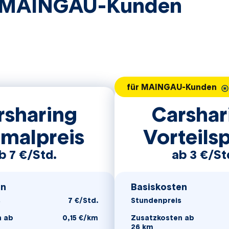
ür MAINGAU-Kunden
Besonders gekennzeichne
für MAINGAU-Kunden
rsharing
Carshar
malpreis
Vorteilsp
b 7 €/Std.
ab 3 €/St
ring Normalpreis
für Carsharing Vortei
en
Basiskosten
s
7 €/Std.
Stundenpreis
n ab
0,15 €/km
Zusatzkosten ab
26 km