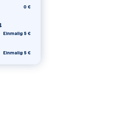
0 €
lspreis
ß
Einmalig 5 €
Einmalig 5 €