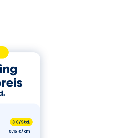
ter Tarif:
ing
reis
d.
lspreis
3 €/Std.
0,15 €/km