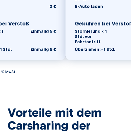
0 €
E-Auto laden
ring Normalpreis
für Carsharing Vortei
bei Verstoß
Gebühren bei Versto
 1
Einmalig 5 €
Stornierung < 1
Std. vor
Fahrtantritt
1 Std.
Einmalig 5 €
Überziehen > 1 Std.
19 % MwSt.
Vorteile mit dem
Carsharing
der