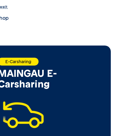
swelt
hop
E-Carsharing
MAINGAU E-
Carsharing