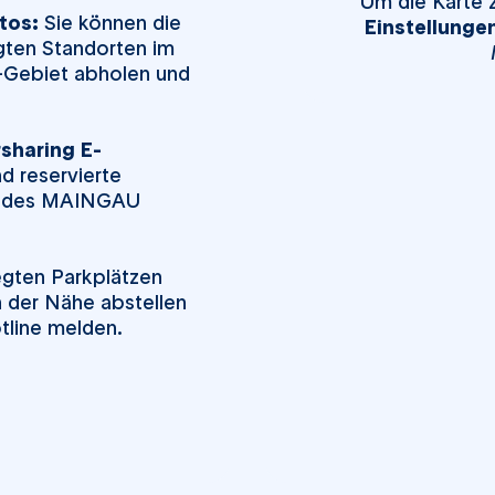
Um die Karte z
tos:
Sie können die
Einstellunge
ten Standorten im
-Gebiet abholen und
sharing
E-
d reservierte
ge des MAINGAU
egten Parkplätzen
 der Nähe abstellen
tline melden.