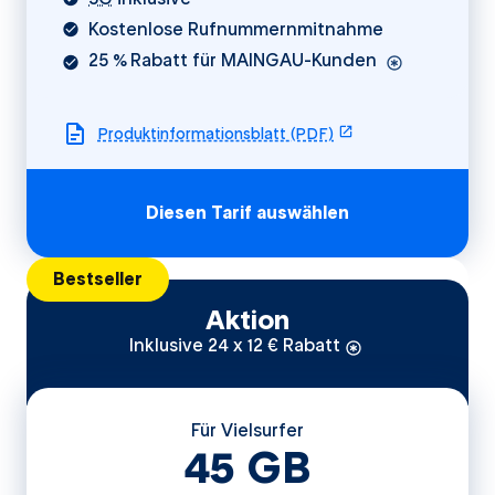
Kostenlose Rufnummernmitnahme
25 % Rabatt für MAINGAU-Kunden
öffnet in einem ne
Produktinformationsblatt (PDF)
Diesen Tarif auswählen
Besonders gekennzeichneter Tarif:
Bestseller
Aktion
Inklusive 24 x 12 € Rabatt
Für Vielsurfer
45
GB