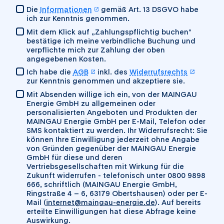
Datenschutz
öffnet in einem neuen Tab
Die
Informationen
gemäß Art. 13 DSGVO habe
ich zur Kenntnis genommen.
Verbindliche Buchung
Mit dem Klick auf „Zahlungspflichtig buchen"
bestätige ich meine verbindliche Buchung und
verpflichte mich zur Zahlung der oben
angegebenen Kosten.
AGB
öffnet in einem neuen Tab
öffnet 
Ich habe die
AGB
inkl. des
Widerrufsrechts
zur Kenntnis genommen und akzeptiere sie.
Werbeeinwilligung
(optional)
Mit Absenden willige ich ein, von der MAINGAU
Energie GmbH zu allgemeinen oder
personalisierten Angeboten und Produkten der
MAINGAU Energie GmbH per E-Mail, Telefon oder
SMS kontaktiert zu werden. Ihr Widerrufsrecht: Sie
können Ihre Einwilligung jederzeit ohne Angabe
von Gründen gegenüber der MAINGAU Energie
GmbH für diese und deren
Vertriebsgesellschaften mit Wirkung für die
Zukunft widerrufen - telefonisch unter 0800 9898
666, schriftlich (MAINGAU Energie GmbH,
Ringstraße 4 – 6, 63179 Obertshausen) oder per E-
Mail (
internet@maingau-energie.de
). Auf bereits
erteilte Einwilligungen hat diese Abfrage keine
Auswirkung.