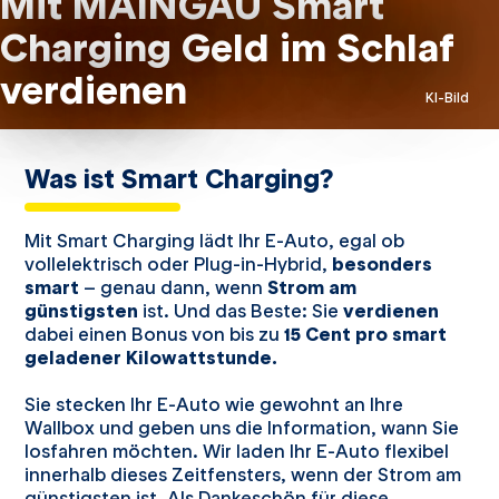
Mit MAINGAU Smart
Charging Geld im Schlaf
verdienen
KI-Bild
Was ist Smart Charging?
Mit Smart Charging lädt Ihr E-Auto,
egal ob
vollelektrisch oder Plug-in-Hybrid,
besonders
smart
– genau dann, wenn
Strom am
günstigsten
ist.
Und das Beste: Sie
verdienen
dabei einen Bonus von bis zu
15 Cent pro smart
geladener Kilowattstunde.
Sie stecken Ihr E-Auto wie gewohnt an Ihre
Wallbox und geben uns die Information, wann Sie
losfahren möchten. Wir laden Ihr E-Auto flexibel
innerhalb dieses Zeitfensters, wenn der Strom am
günstigsten ist. Als Dankeschön für diese