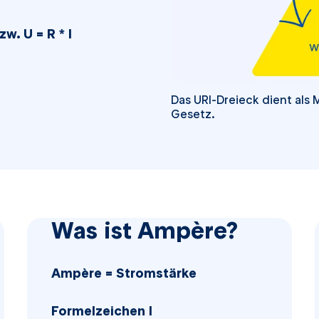
. U = R * I
Das URI-Dreieck dient al
Gesetz.
Was ist Ampère?
Ampère = Stromstärke
Formelzeichen I