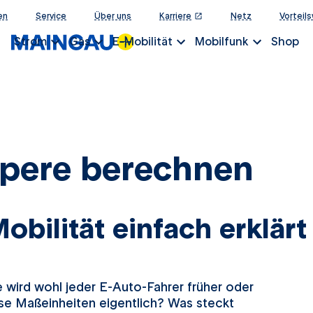
en
Service
Über uns
Karriere
öffnet in einem neuen Tab
Netz
Vorteil
Strom
Gas
E-Mobilität
Mobilfunk
Shop
mpere berechnen
obilität einfach erklärt
 wird wohl jeder E-Auto-Fahrer früher oder
se Maßeinheiten eigentlich? Was steckt