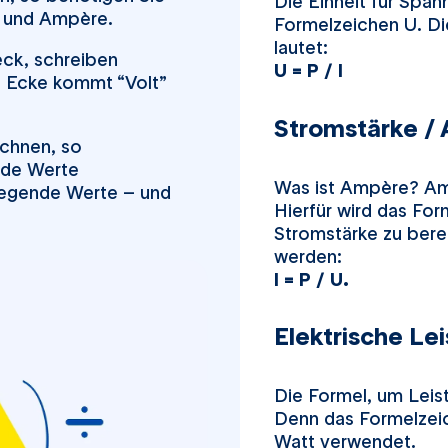
Die Einheit für Span
t und Ampère.
Formelzeichen U. D
lautet:
eck, schreiben
U = P / I
ke Ecke kommt “Volt”
Stromstärke /
chnen, so
ende Werte
Was ist Ampère? Amp
liegende Werte – und
Hierfür wird das Fo
Stromstärke zu bere
werden:
I = P / U.
Elektrische Le
Die Formel, um Leis
Denn das Formelzeich
Watt verwendet.