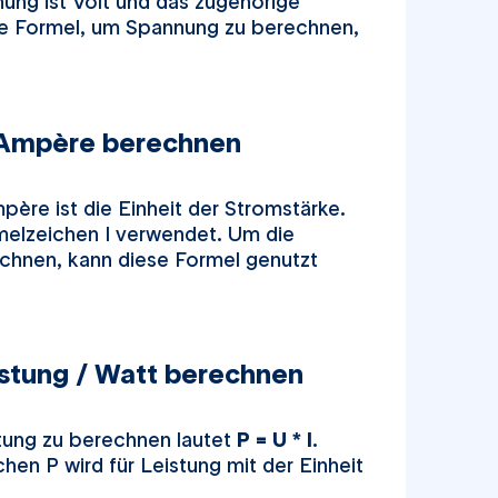
nung ist Volt und das zugehörige
ie Formel, um Spannung zu berechnen,
 Ampère berechnen
ère ist die Einheit der Stromstärke.
rmelzeichen I verwendet. Um die
chnen, kann diese Formel genutzt
istung / Watt berechnen
tung zu berechnen lautet
P = U * I
.
en P wird für Leistung mit der Einheit