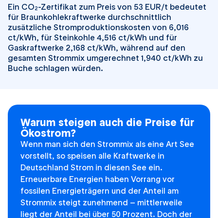
Ein CO
-Zertifikat zum Preis von 53 EUR/t bedeutet
2
für Braunkohlekraftwerke durchschnittlich
zusätzliche Stromproduktionskosten von 6,016
ct/kWh, für Steinkohle 4,516 ct/kWh und für
Gaskraftwerke 2,168 ct/kWh, während auf den
gesamten Strommix umgerechnet 1,940 ct/kWh zu
Buche schlagen würden.
Warum steigen auch die Preise für
Ökostrom?
Wenn man sich den Strommix als eine Art See
vorstellt, so speisen alle Kraftwerke in
Deutschland Strom in diesen See ein.
Erneuerbare Energien haben Vorrang vor
fossilen Energieträgern und der Anteil am
Strommix steigt zunehmend – mittlerweile
liegt der Anteil bei über 50 Prozent. Doch der