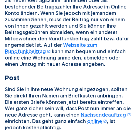
als neuer Beitragszahler anmelden oder als
bestehender Beitragszahler Ihre Adresse im Online-
Konto ändern. Wenn Sie jedoch mit jemandem
zusammenziehen, muss der Beitrag nur von einem
von Ihnen gezahlt werden und Sie können Ihre
Beitragsgebühren abmelden, wenn ein anderer
Mitbewohner den Rundfunkbeitrag zahlt bzw. dafür
angemeldet ist. Auf der
Webseite zum
öffnet in einem neuen Tab
Rundfunkbeitrag
kann man bequem und einfach
online eine Wohnung anmelden, abmelden oder
einen Umzug mit neuer Adresse angeben.
Post
Sind Sie in Ihre neue Wohnung eingezogen, sollten
Sie direkt Ihren Namen am Briefkasten anbringen.
Die ersten Briefe könnten jetzt bereits eintreffen.
Wer ganz sicher sein will, dass Post nun immer an die
öf
neue Adresse geht, kann einen
Nachsendeauftrag
öffnet in e
einrichten. Das geht ganz einfach
online
, ist
jedoch kostenpflichtig.